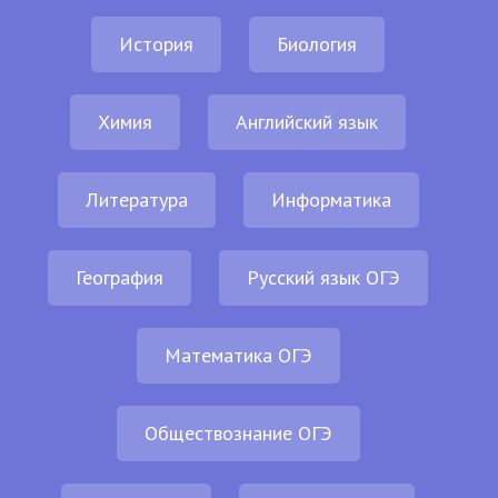
История
Биология
Химия
Английский язык
Литература
Информатика
География
Русский язык ОГЭ
Математика ОГЭ
Обществознание ОГЭ