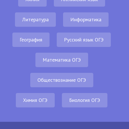
Литература
Информатика
География
Русский язык ОГЭ
Математика ОГЭ
Обществознание ОГЭ
Химия ОГЭ
Биология ОГЭ