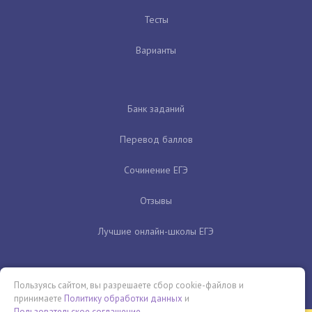
Тесты
Варианты
Банк заданий
Перевод баллов
Сочинение ЕГЭ
Отзывы
Лучшие онлайн-школы ЕГЭ
Пользуясь сайтом, вы разрешаете сбор cookie-файлов и
принимаете
Политику обработки данных
и
Пользовательское соглашение
.