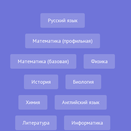
Русский язык
Математика (профильная)
Математика (базовая)
Физика
История
Биология
Химия
Английский язык
Литература
Информатика