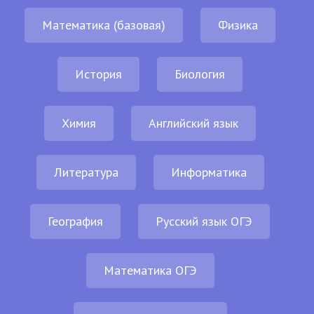
Математика (базовая)
Физика
История
Биология
Химия
Английский язык
Литература
Информатика
География
Русский язык ОГЭ
Математика ОГЭ