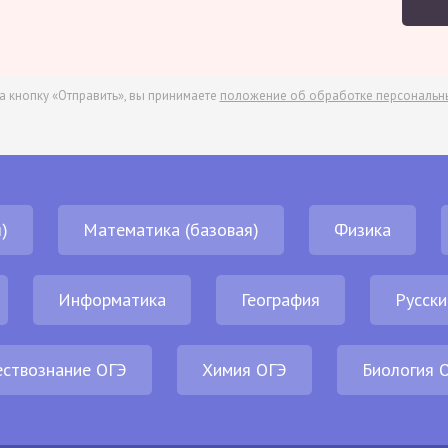
а кнопку «Отправить», вы принимаете
положение об обработке персональн
)
Математика (базовая)
Физика
Информатика
География
Русски
ствознание ОГЭ
Химия ОГЭ
Биология 