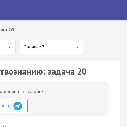
ача 20
Задание 7
ствознанию: задача 20
аданий в тг-канале:
треть
 сек.