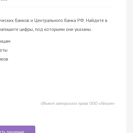
ческих банков и Центрального банка РФ. Найдите в
запишите цифры, под которыми они указаны.
лицам
люты
нков
Объект авторского права ООО «Легион»
еть решение