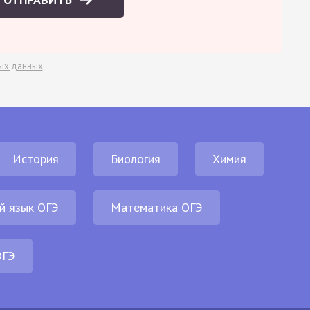
ых данных
.
История
Биология
Химия
й язык ОГЭ
Математика ОГЭ
ОГЭ