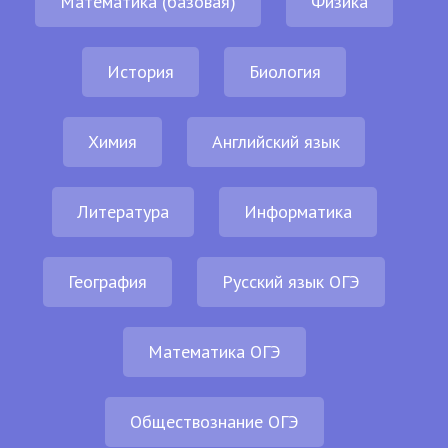
Математика (базовая)
Физика
История
Биология
Химия
Английский язык
Литература
Информатика
География
Русский язык ОГЭ
Математика ОГЭ
Обществознание ОГЭ