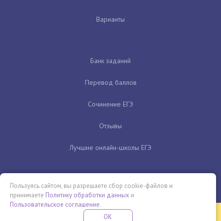
Варианты
Банк заданий
Перевод баллов
Сочинение ЕГЭ
Отзывы
Лучшие онлайн-школы ЕГЭ
Пользуясь сайтом, вы разрешаете сбор cookie-файлов и
принимаете
Политику обработки данных
и
Пользовательское соглашение
.
Бесплатная летняя школа
OK
ПОДРОБНЕЕ