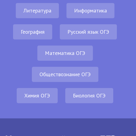
Литература
Информатика
География
Русский язык ОГЭ
Математика ОГЭ
Обществознание ОГЭ
Химия ОГЭ
Биология ОГЭ