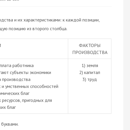
ства и их характеристиками: к каждой позиции,
щую позицию из второго столбца.
И
ФАКТОРЫ
ПРОИЗВОДСТВА
плата работника
1) земля
гают субъекты экономики
2) капитал
а производства
3) труд
х и умственных способностей
омических благ
 ресурсов, пригодных для
их благ
буквами.