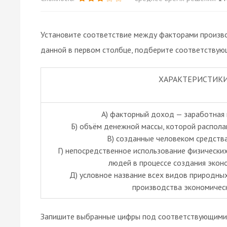
Установите соответствие между факторами производ
данной в первом столбце, подберите соответствую
ХАРАКТЕРИСТИК
А) факторный доход — заработная 
Б) объём денежной массы, которой распола
B) созданные человеком средств
Г) непосредственное использование физически
людей в процессе создания экон
Д) условное название всех видов природных
производства экономическ
Запишите выбранные цифры под соответствующими 