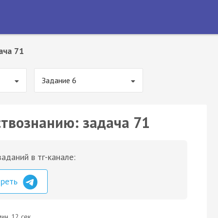
ача 71
Задание 6
ствознанию: задача 71
аданий в тг-канале:
треть
ин. 12 сек.