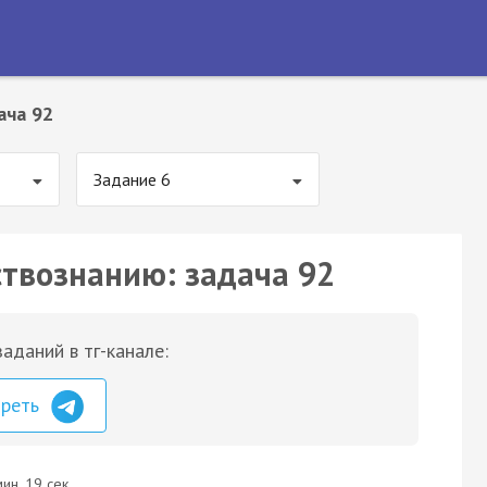
ача 92
Задание 6
ствознанию: задача 92
аданий в тг-канале:
треть
ин. 19 сек.