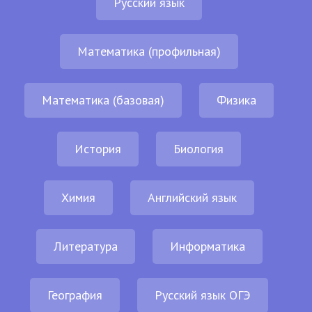
Русский язык
Математика (профильная)
Математика (базовая)
Физика
История
Биология
Химия
Английский язык
Литература
Информатика
География
Русский язык ОГЭ