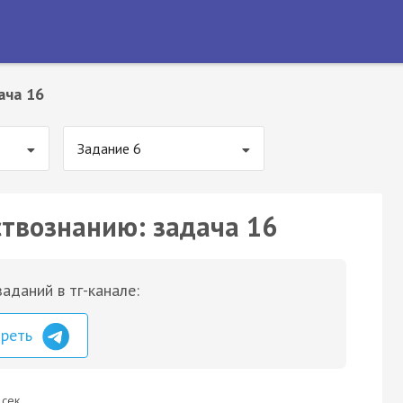
ача 16
Задание 6
ствознанию: задача 16
аданий в тг-канале:
треть
 сек.