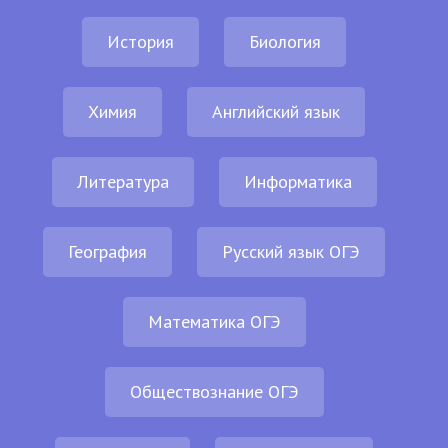
История
Биология
Химия
Английский язык
Литература
Информатика
География
Русский язык ОГЭ
Математика ОГЭ
Обществознание ОГЭ