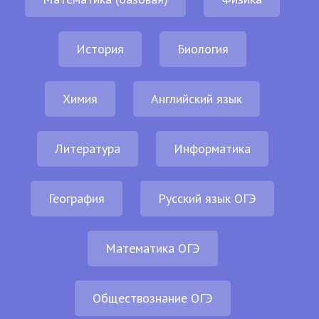
История
Биология
Химия
Английский язык
Литература
Информатика
География
Русский язык ОГЭ
Математика ОГЭ
Обществознание ОГЭ