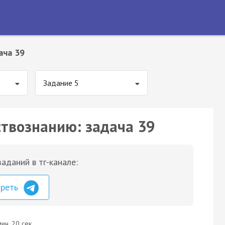
ача 39
Задание 5
ствознанию: задача 39
аданий в тг-канале:
треть
ин. 20 сек.