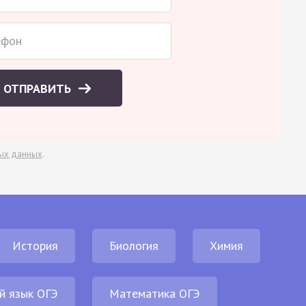
ОТПРАВИТЬ
ых данных
.
История
Биология
Химия
й язык ОГЭ
Математика ОГЭ