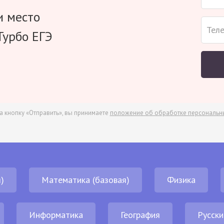
и место
Турбо ЕГЭ
а кнопку «Отправить», вы принимаете
положение об обработке персональн
)
Математика (базовая)
Физика
Информатика
География
Русски