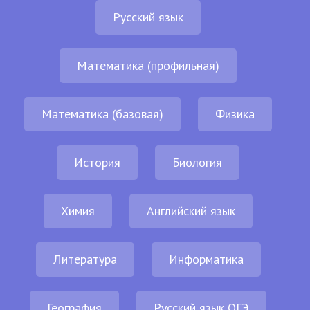
Русский язык
Математика (профильная)
Математика (базовая)
Физика
История
Биология
Химия
Английский язык
Литература
Информатика
География
Русский язык ОГЭ