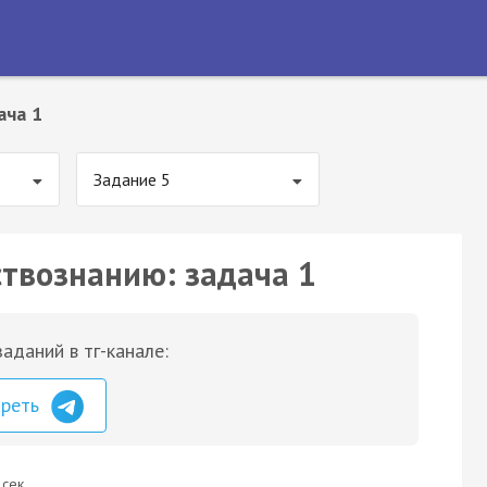
ача 1
Задание 5
ствознанию: задача 1
аданий в тг-канале:
треть
 сек.