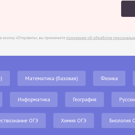
а кнопку «Отправить», вы принимаете
положение об обработке персональн
)
Математика (базовая)
Физика
Информатика
География
Русски
ствознание ОГЭ
Химия ОГЭ
Биология 