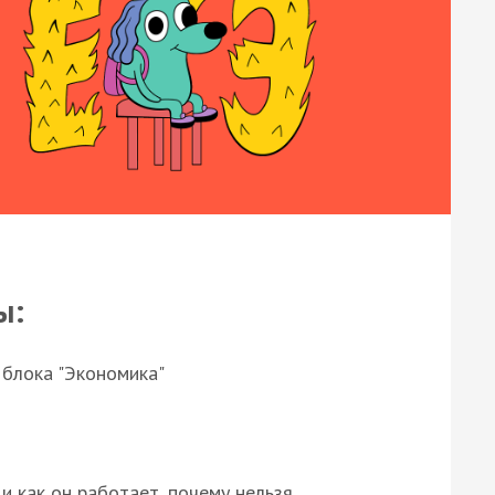
ы:
 блока "Экономика"
и как он работает, почему нельзя