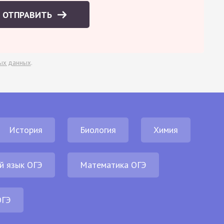
ОТПРАВИТЬ
ых данных
.
История
Биология
Химия
й язык ОГЭ
Математика ОГЭ
ОГЭ