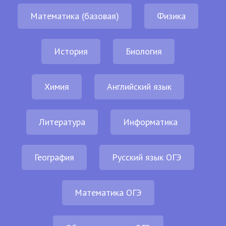
Математика (базовая)
Физика
История
Биология
Химия
Английский язык
Литература
Информатика
География
Русский язык ОГЭ
Математика ОГЭ