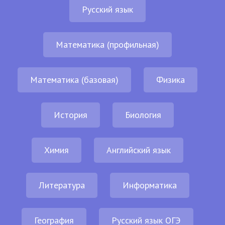
Русский язык
Математика (профильная)
Математика (базовая)
Физика
История
Биология
Химия
Английский язык
Литература
Информатика
География
Русский язык ОГЭ