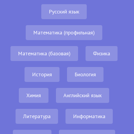
Русский язык
Математика (профильная)
Математика (базовая)
Физика
История
Биология
Химия
Английский язык
Литература
Информатика