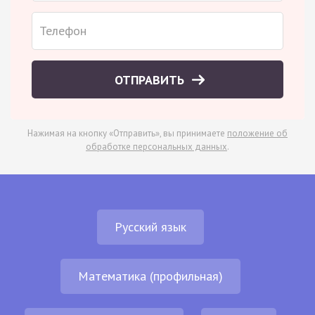
ОТПРАВИТЬ
Нажимая на кнопку «Отправить», вы принимаете
положение об
обработке персональных данных
.
Русский язык
Математика (профильная)