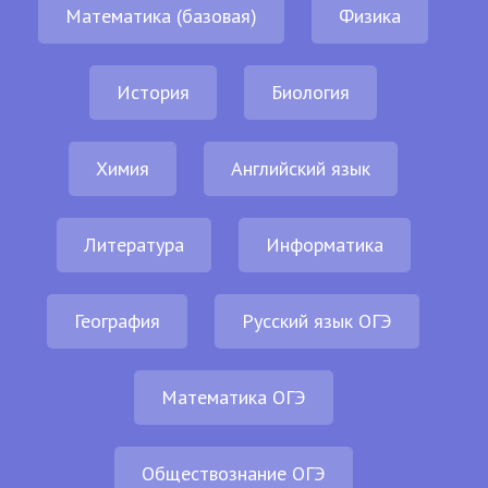
Математика (базовая)
Физика
История
Биология
Химия
Английский язык
Литература
Информатика
География
Русский язык ОГЭ
Математика ОГЭ
Обществознание ОГЭ