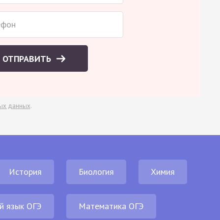
ОТПРАВИТЬ
ых данных
.
История
Биология
Химия
й язык ОГЭ
Математика ОГЭ