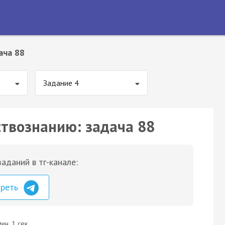
ача 88
Задание 4
ствознанию: задача 88
аданий в тг-канале:
треть
ин. 1 сек.