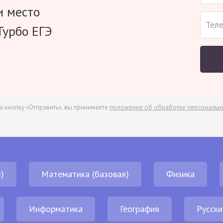
и место
Турбо ЕГЭ
а кнопку «Отправить», вы принимаете
положение об обработке персональн
)
Математика (базовая)
Физика
Информатика
География
Русски