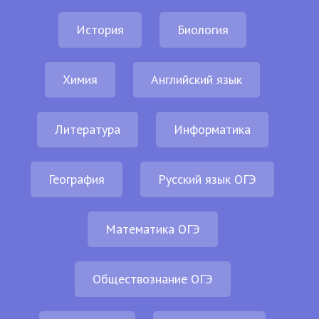
История
Биология
Химия
Английский язык
Литература
Информатика
География
Русский язык ОГЭ
Математика ОГЭ
Обществознание ОГЭ