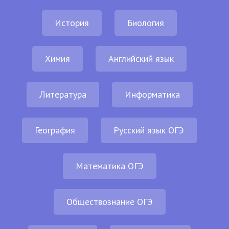
История
Биология
Химия
Английский язык
Литература
Информатика
География
Русский язык ОГЭ
Математика ОГЭ
Обществознание ОГЭ