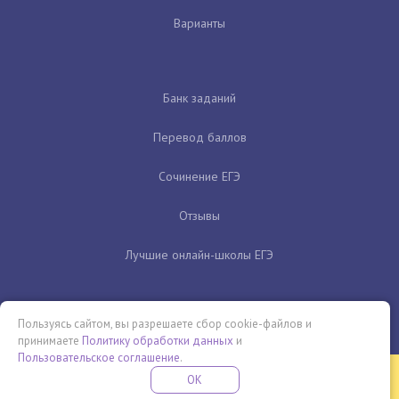
Варианты
Банк заданий
Перевод баллов
Сочинение ЕГЭ
Отзывы
Лучшие онлайн-школы ЕГЭ
Пользуясь сайтом, вы разрешаете сбор cookie-файлов и
принимаете
Политику обработки данных
и
Пользовательское соглашение
.
Бесплатная летняя школа
OK
ПОДРОБНЕЕ
ПРОВЕДИ ЭТО ЛЕТО С ПОЛЬЗОЙ