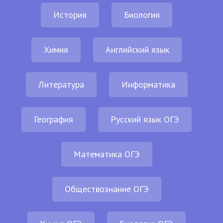
История
Биология
Химия
Английский язык
Литература
Информатика
География
Русский язык ОГЭ
Математика ОГЭ
Обществознание ОГЭ