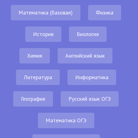
Математика (базовая)
Физика
История
Биология
Химия
Английский язык
Литература
Информатика
География
Русский язык ОГЭ
Математика ОГЭ