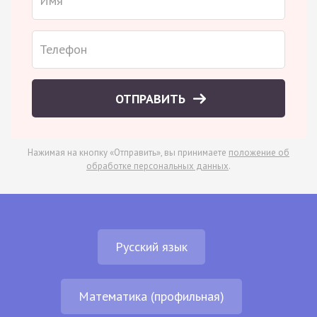
ОТПРАВИТЬ
Нажимая на кнопку «Отправить», вы принимаете
положение об
обработке персональных данных
.
Русский язык
Математика (профильная)