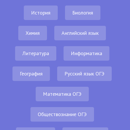
История
Биология
Химия
Английский язык
Литература
Информатика
География
Русский язык ОГЭ
Математика ОГЭ
Обществознание ОГЭ