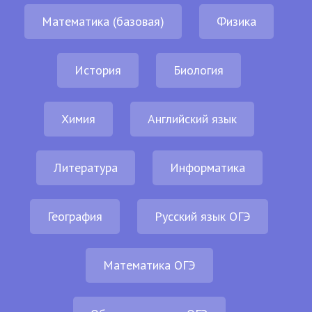
Математика (базовая)
Физика
История
Биология
Химия
Английский язык
Литература
Информатика
География
Русский язык ОГЭ
Математика ОГЭ