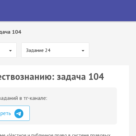
дача 104
Задание 24
ествознанию: задача 104
аданий в тг-канале:
треть
ме «Частное и публичное право в системе правовых