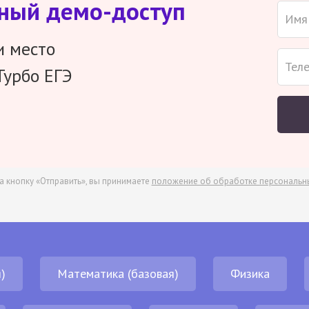
тный демо-доступ
и место
Турбо ЕГЭ
а кнопку «Отправить», вы принимаете
положение об обработке персональн
)
Математика (базовая)
Физика