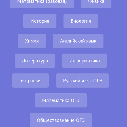
Математика (базовая)
Физика
История
Биология
Химия
Английский язык
Литература
Информатика
География
Русский язык ОГЭ
Математика ОГЭ
Обществознание ОГЭ