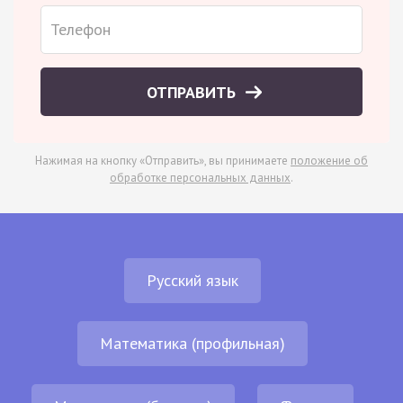
ОТПРАВИТЬ
Нажимая на кнопку «Отправить», вы принимаете
положение об
обработке персональных данных
.
Русский язык
Математика (профильная)