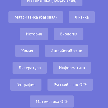
Математика (профильная)
Математика (базовая)
Физика
История
Биология
Химия
Английский язык
Литература
Информатика
География
Русский язык ОГЭ
Математика ОГЭ