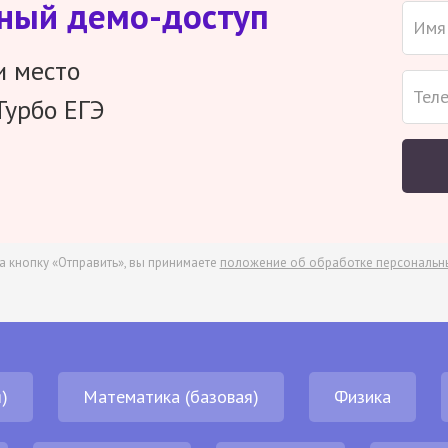
тный демо-доступ
и место
Турбо ЕГЭ
а кнопку «Отправить», вы принимаете
положение об обработке персональн
)
Математика (базовая)
Физика