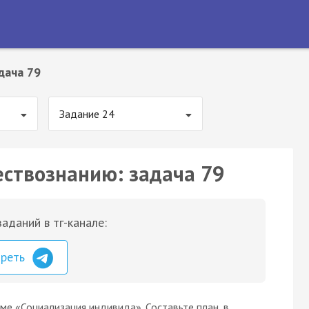
дача 79
Задание 24
ествознанию: задача 79
аданий в тг-канале:
треть
ме «Социализация индивида». Составьте план, в