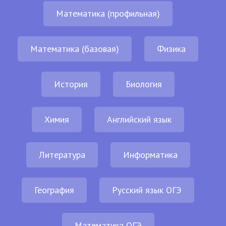
Математика (профильная)
Математика (базовая)
Физика
История
Биология
Химия
Английский язык
Литература
Информатика
География
Русский язык ОГЭ
Математика ОГЭ