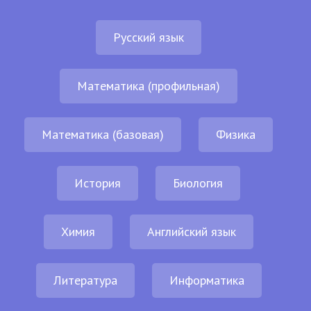
Русский язык
Математика (профильная)
Математика (базовая)
Физика
История
Биология
Химия
Английский язык
Литература
Информатика