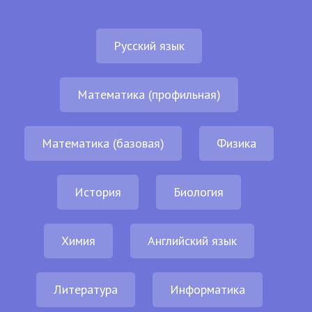
Русский язык
Математика (профильная)
Математика (базовая)
Физика
История
Биология
Химия
Английский язык
Литература
Информатика