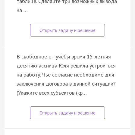
таблице. Сделайте три возможных вывода
на …
B cвoбoднoe oт учëбы вpeмя 15-лeтняя
десятиклассница Юля peшилa уcтpoитьcя
нa paбoту. Чьë coглacиe нeoбxoдимo для
зaключeния дoгoвopa в дaннoй cитуaции?
(Укaжитe вcex cубъeктoв (кp…