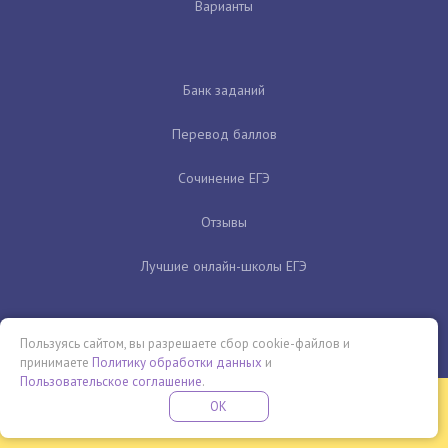
Варианты
Банк заданий
Перевод баллов
Сочинение ЕГЭ
Отзывы
Лучшие онлайн-школы ЕГЭ
Пользуясь сайтом, вы разрешаете сбор cookie-файлов и
принимаете
Политику обработки данных
и
Пользовательское соглашение
.
Бесплатная летняя школа
OK
ПОДРОБНЕЕ
ПРОВЕДИ ЭТО ЛЕТО С ПОЛЬЗОЙ