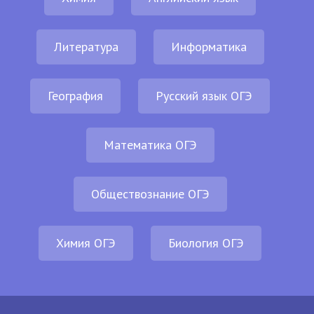
Литература
Информатика
География
Русский язык ОГЭ
Математика ОГЭ
Обществознание ОГЭ
Химия ОГЭ
Биология ОГЭ