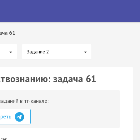
ача 61
Задание 2
ствознанию: задача 61
аданий в тг-канале:
треть
 сек.