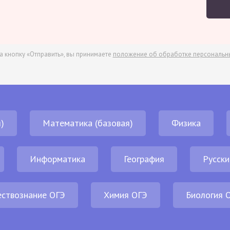
а кнопку «Отправить», вы принимаете
положение об обработке персональн
)
Математика (базовая)
Физика
Информатика
География
Русски
ствознание ОГЭ
Химия ОГЭ
Биология 