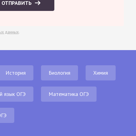
ОТПРАВИТЬ
ых данных
.
История
Биология
Химия
й язык ОГЭ
Математика ОГЭ
ОГЭ