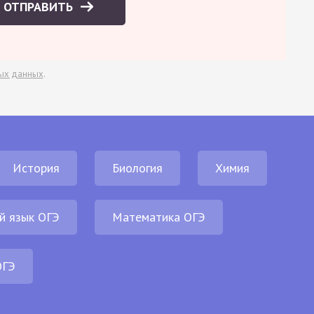
ОТПРАВИТЬ
ых данных
.
История
Биология
Химия
й язык ОГЭ
Математика ОГЭ
ОГЭ