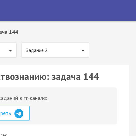
ача 144
Задание 2
ствознанию: задача 144
аданий в тг-канале:
треть
 сек.