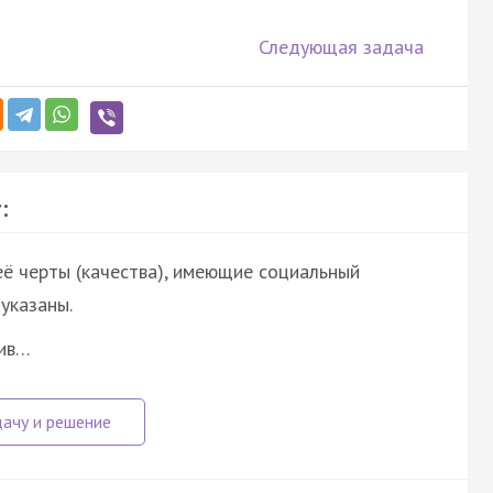
Следующая задача
:
её черты (качества), имеющие социальный
указаны.
тив…