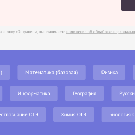
а кнопку «Отправить», вы принимаете
положение об обработке персональн
)
Математика (базовая)
Физика
Информатика
География
Русски
ствознание ОГЭ
Химия ОГЭ
Биология 