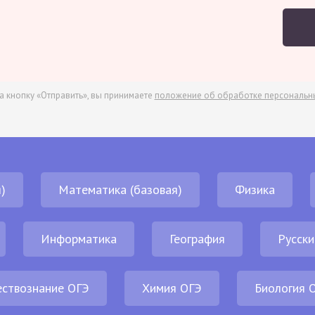
а кнопку «Отправить», вы принимаете
положение об обработке персональн
)
Математика (базовая)
Физика
Информатика
География
Русски
ствознание ОГЭ
Химия ОГЭ
Биология 