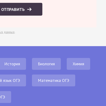
ОТПРАВИТЬ
ых данных
.
История
Биология
Химия
й язык ОГЭ
Математика ОГЭ
ОГЭ