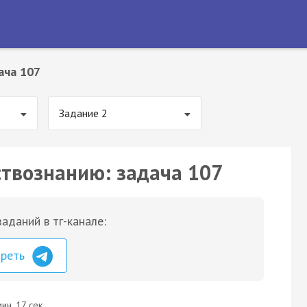
ача 107
Задание 2
ствознанию: задача 107
аданий в тг-канале:
треть
ин. 17 сек.