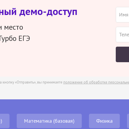
тный демо-доступ
и место
Турбо ЕГЭ
а кнопку «Отправить», вы принимаете
положение об обработке персональн
)
Математика (базовая)
Физика