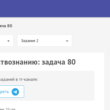
ача 80
Задание 2
ствознанию: задача 80
аданий в тг-канале:
треть
ин. 20 сек.