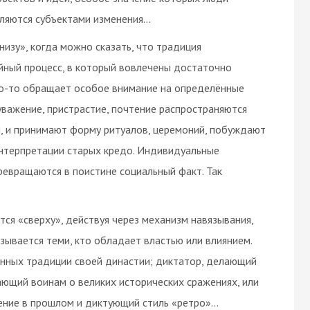
вляются субъектами изменения…
изу», когда можно сказать, что традиция
ийный процесс, в который вовлечены достаточно
кто-то обращает особое внимание на определённые
уважение, пристрастие, почтение распространяются
я, и принимают форму ритуалов, церемоний, побуждают
интерпретации старых кредо. Индивидуальные
ревращаются в поистине социальный факт. Так
я «сверху», действуя через механизм навязывания,
зывается теми, кто обладает властью или влиянием.
нных традиции своей династии; диктатор, делающий
ающий воинам о великих исторических сражениях, или
ение в прошлом и диктующий стиль «ретро»…