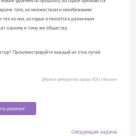
я новые фрагменты прошлого, которые признаются
кроме того, их множеством и неизбежными
и тех из них, которые относятся к различным
жат одному и тому же обществу.
втор? Проиллюстрируйте каждый из этих путей
Объект авторского права ООО «Легион»
еть решение
Следующая задача