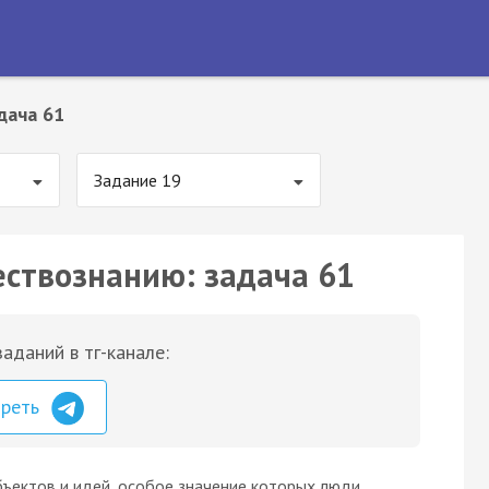
дача 61
Задание 19
ествознанию: задача 61
аданий в тг-канале:
треть
объектов и идей, особое значение которых люди