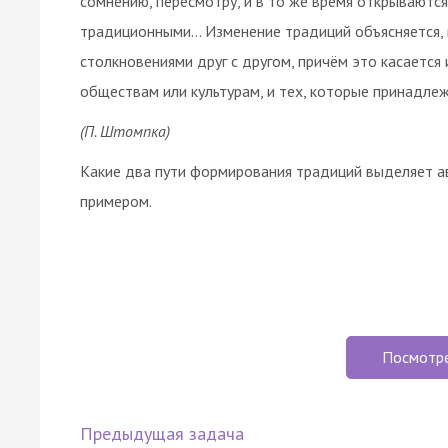
сомнению, пересмотру, и в то же время открываютс
традиционными… Изменение традиций объясняется, 
столкновениями друг с другом, причём это касается 
обществам или культурам, и тех, которые принадле
(П. Штомпка)
Какие два пути формирования традиций выделяет а
примером.
Посмотр
Предыдущая задача