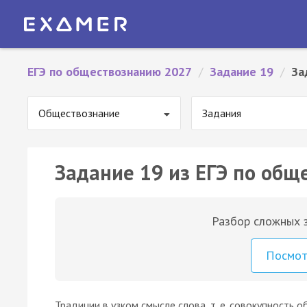
ЕГЭ по обществознанию 2027
/
Задание 19
/
За
Обществознание
Задания
Задание 19 из ЕГЭ по общ
Разбор сложных з
Посмо
Традиции в узком смысле слова, т. е. совокупность 