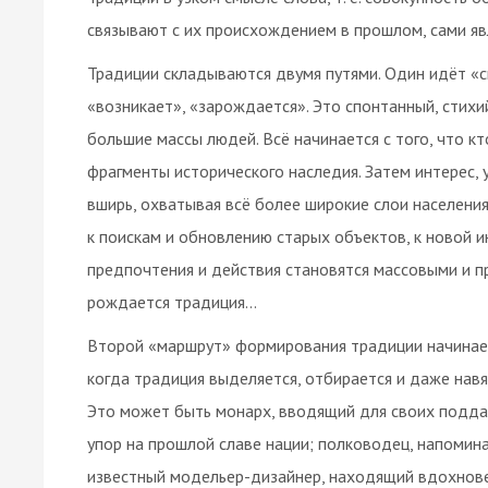
связывают с их происхождением в прошлом, сами я
Традиции складываются двумя путями. Один идёт «сн
«возникает», «зарождается». Это спонтанный, стих
большие массы людей. Всё начинается с того, что 
фрагменты исторического наследия. Затем интерес, 
вширь, охватывая всё более широкие слои населени
к поискам и обновлению старых объектов, к новой 
предпочтения и действия становятся массовыми и п
рождается традиция…
Второй «маршрут» формирования традиции начинаетс
когда традиция выделяется, отбирается и даже навя
Это может быть монарх, вводящий для своих подда
упор на прошлой славе нации; полководец, напомин
известный модельер-дизайнер, находящий вдохнов