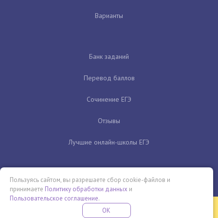
Варианты
Банк заданий
Перевод баллов
Сочинение ЕГЭ
Отзывы
Лучшие онлайн-школы ЕГЭ
Пользуясь сайтом, вы разрешаете сбор cookie-файлов и
принимаете
Политику обработки данных
и
Пользовательское соглашение
.
Бесплатная летняя школа
OK
ПОДРОБНЕЕ
ПРОВЕДИ ЭТО ЛЕТО С ПОЛЬЗОЙ