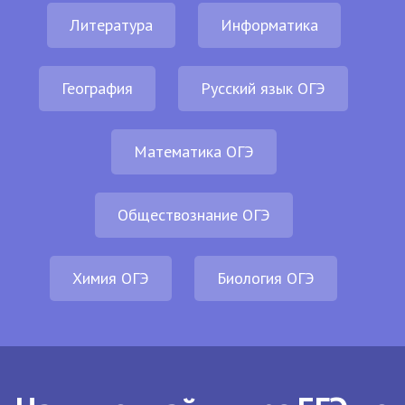
Литература
Информатика
География
Русский язык ОГЭ
Математика ОГЭ
Обществознание ОГЭ
Химия ОГЭ
Биология ОГЭ