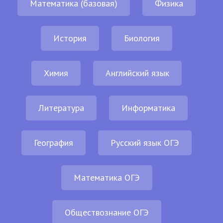
Математика (базовая)
Физика
История
Биология
Химия
Английский язык
Литература
Информатика
География
Русский язык ОГЭ
Математика ОГЭ
Обществознание ОГЭ