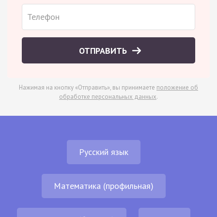
ОТПРАВИТЬ
Нажимая на кнопку «Отправить», вы принимаете
положение об
обработке персональных данных
.
Русский язык
Математика (профильная)