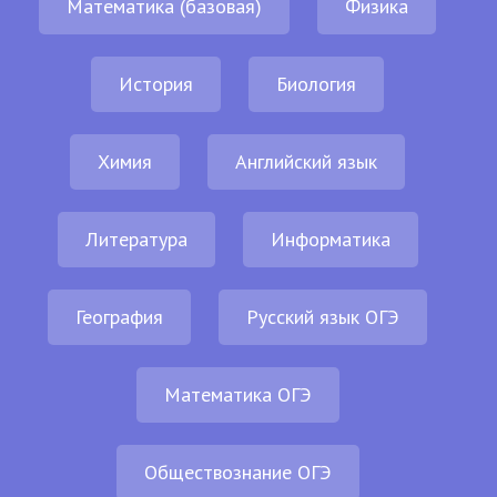
Математика (базовая)
Физика
История
Биология
Химия
Английский язык
Литература
Информатика
География
Русский язык ОГЭ
Математика ОГЭ
Обществознание ОГЭ