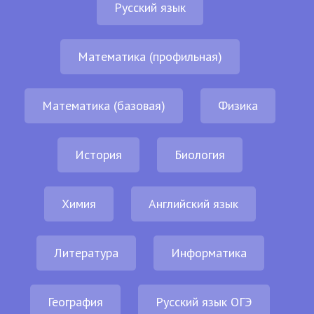
Русский язык
Математика (профильная)
Математика (базовая)
Физика
История
Биология
Химия
Английский язык
Литература
Информатика
География
Русский язык ОГЭ