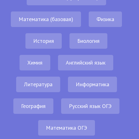
Математика (базовая)
Физика
История
Биология
Химия
Английский язык
Литература
Информатика
География
Русский язык ОГЭ
Математика ОГЭ