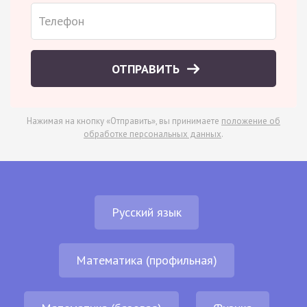
ОТПРАВИТЬ
Нажимая на кнопку «Отправить», вы принимаете
положение об
обработке персональных данных
.
Русский язык
Математика (профильная)