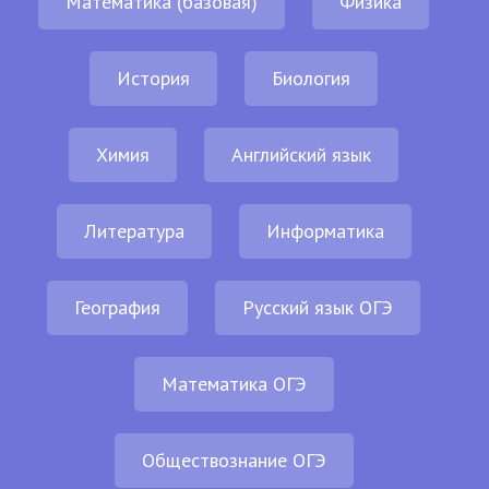
Математика (базовая)
Физика
История
Биология
Химия
Английский язык
Литература
Информатика
География
Русский язык ОГЭ
Математика ОГЭ
Обществознание ОГЭ