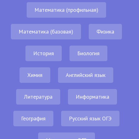
Математика (профильная)
Математика (базовая)
Физика
История
Биология
Химия
Английский язык
Литература
Информатика
География
Русский язык ОГЭ